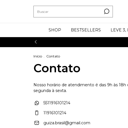
SHOP
BESTSELLERS
LEVE 3,
Início
.
Contato
Contato
Nosso horário de atendimento é das 9h às 18h
segunda à sexta.
5511916101214
11916101214
guiza.brasil@gmail.com