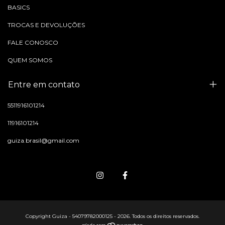
BASICS
TROCAS E DEVOLUÇÕES
FALE CONOSCO
QUEM SOMOS
Entre em contato
5511916101214
11916101214
guiza.brasil@gmail.com
Copyright Guiza - 54079782000125 - 2026. Todos os direitos reservados.