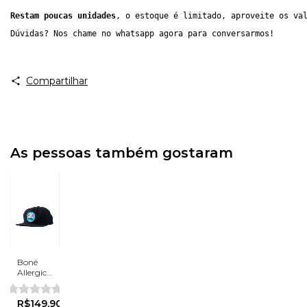
Restam poucas unidades
, o estoque é limitado, aproveite os va
Dúvidas? Nos chame no whatsapp agora para conversarmos!
Compartilhar
As pessoas também gostaram
Boné
Allergic
to the
city
R$149,90