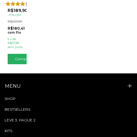
Preto
(3)
R$189,90
-
17
%
OFF
R$229,90
R$180,41
com
Pix
5
x
de
R$37,98
sem juros
Comprar
MENU
SHOP
BESTSELLERS
LEVE 3, PAGUE 2
KITS