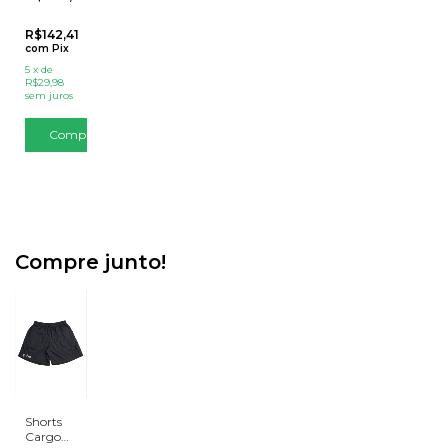
R$142,41
com
Pix
5
x
de
R$29,98
sem juros
Compre junto!
Shorts
Cargo